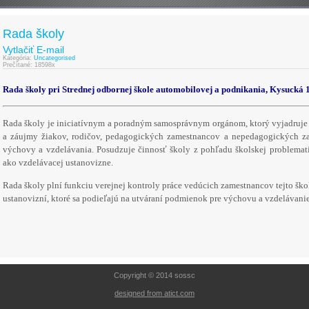
Rada školy
Vytlačiť
E-mail
Kategória:
Uncategorised
Prečítané: 18598x
Rada školy pri Strednej odbornej škole automobilovej a podnikania, Kysucká 
Rada školy je iniciatívnym a poradným samosprávnym orgánom, ktorý vyjadruje 
a záujmy žiakov, rodičov, pedagogických zamestnancov a nepedagogických za
výchovy a vzdelávania. Posudzuje činnosť školy z pohľadu školskej problemati
ako vzdelávacej ustanovizne.
Rada školy plní funkciu verejnej kontroly práce vedúcich zamestnancov tejto ško
ustanovizní, ktoré sa podieľajú na utváraní podmienok pre výchovu a vzdelávanie
Copyright © 2014 sossc
designed from atict.com