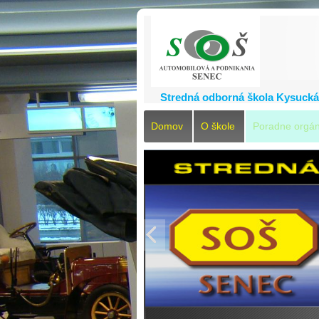
Stredná odborná škola Kysucká
Domov
O škole
Poradne orgá