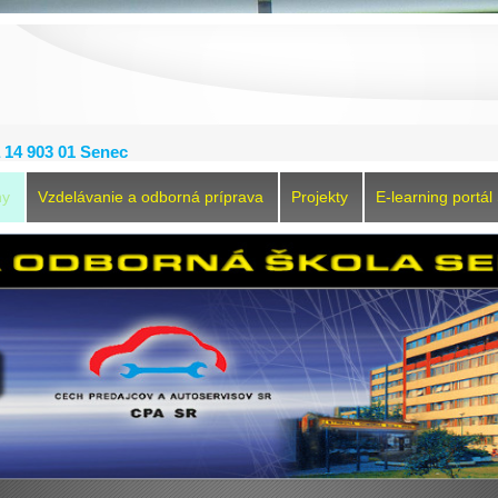
 14 903 01 Senec
ny
Vzdelávanie a odborná príprava
Projekty
E-learning portá